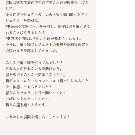
大阪芸術大学放送学科の学生さん達が授業の一環と
して、
ゆめ伴プロジェクトの「いのち折り鶴100万羽プロ
ジェクト」を題材に、
PR企画や広報ツールを検討し、制作に取り組んでく
れることになりました！
PR方法や内容は学生さん達が考えてくれます。
今日は、折り鶴プロジェクトの概要や認知症の方々
の想いなどを説明してきました。
みんなで折り鶴を折ってみました！
折れる人が折れない人を助けたり。
羽を広げてみんなで笑顔になったり。
鶴がコミュニケーションツール（鶴〜）になること
を、体感してもらえました！
皆さんキラキラした目で聞いてくれて、
一緒にワクワクしてくれて、
鶴さん達も嬉しそうです！
これからの展開を楽しみにしています！