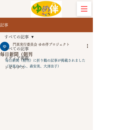
記事
すべての記事
門真実行委員会 ゆめ伴プロジェクト
すべての記事
毎日新聞（朝刊
メディア掲載
毎日新聞（朝刊）に折り鶴の記事が掲載されました
（写真右から、森安美、大澤法子）
トピックス