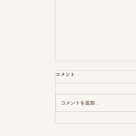
コメント
コメントを追加…
詐欺（サギ）から守る、お守
り鶴（ツール）