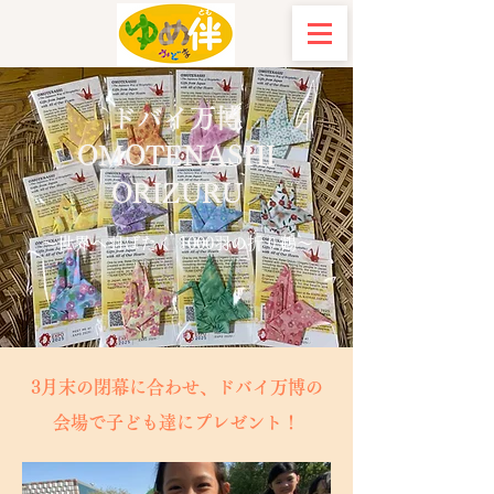
ドバイ万博
OMOTENASHI
ORIZURU
​～世界へ羽ばたく 1000羽の折り鶴～
​3月末の閉幕に合わせ、ドバイ万博の
会場で子ども達にプレゼント！