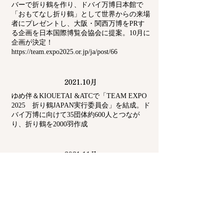
バーで折り鶴を作り、ドバイ万博日本館で
「おもてなし折り鶴」として世界からの来場
者にプレゼントし、大阪・関西万博をPRす
る企画を日本国際博覧会協会に提案。10月に
企画が決定！
https://team.expo2025.or.jp/ja/post/66
2021.10月
ゆめ伴＆KIOUETAI &ATCで「TEAM EXPO
2025 折り鶴JAPAN実行委員会」を結成。ド
バイ万博に向けて35団体約600人とつなが
り、折り鶴を2000羽作成
2021.11月
ドバイ万博へ！2000羽のおもてなし折り鶴が
大阪を飛び立ちました！
https://team.expo2025.or.jp/ja/post/95
2021.12月