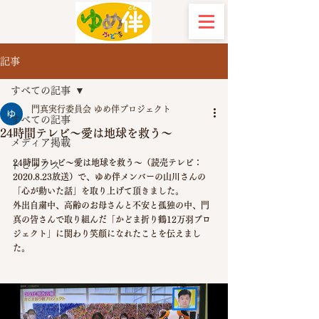
記事
すべての記事
門真実行委員会 ゆめ伴プロジェクト
すべての記事
24時間テレビ～愛は地球を救う～
メディア掲載
​24時間テレビ～愛は地球を救う～（読売テレビ：
トピックス
2020.8.23放送）で、ゆめ伴メンバーの山川さんの
「心が動いた話」を取り上げて頂きました。
外出自粛中、高齢のお母さんと不安と孤独の中、門
真の皆さんで取り組んだ「かどま折り鶴12万羽プロ
ジェクト」に関わり笑顔になれたことを伝えまし
た。