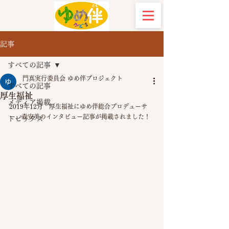
記事
すべての記事
門真実行委員会 ゆめ伴プロジェクト
すべての記事
厚生福祉
メディア掲載
​2019年12月　厚生福祉にゆめ伴総合プロデューサ
ー、森安美のインタビュー記事が掲載されました！
トピックス